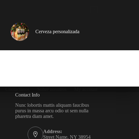
Cerveza personalizada
Contactanos
Sobre nosotros
My account
Contact Info
Nunc lobortis mattis aliquam faucibus
purus in massa arcu odio ut sem nulla
pharetra diam amet.
Address:
Street Name, NY 38954