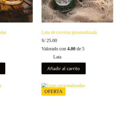
de
producto
adas
Lata de cerveza personalizada
S/
25.00
Valorado con
4.00
de 5
Lata
Añadir al carrito
OFERTA