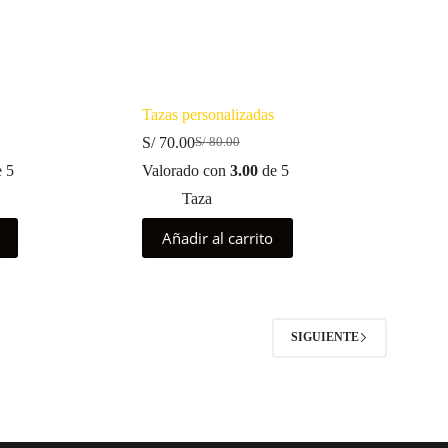
Tazas personalizadas
S/
70.00
S/
80.00
El
El
precio
precio
 5
Valorado con
3.00
de 5
original
actual
Taza
era:
es:
S/ 80.00.
S/ 70.00.
Añadir al carrito
2
SIGUIENTE