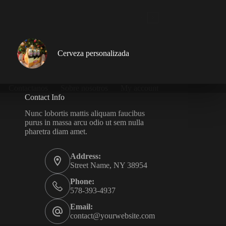
Cerveza personalizada
Contactanos
Sobre nosotros
My account
Contact Info
Nunc lobortis mattis aliquam faucibus
purus in massa arcu odio ut sem nulla
pharetra diam amet.
Address:
Street Name, NY 38954
Phone:
578-393-4937
Email:
contact@yourwebsite.com