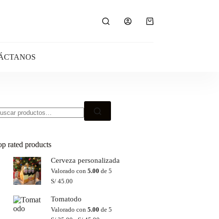
Carro
de
compra
ÁCTANOS
scar:
op rated products
Cerveza personalizada
Valorado con
5.00
de 5
S/
45.00
Tomatodo
Valorado con
5.00
de 5