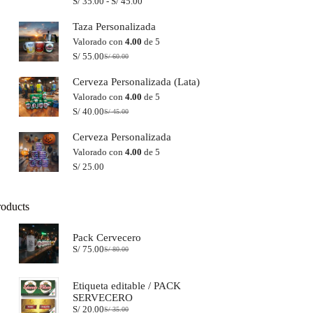
Rango
S/
35.00
-
S/
45.00
de
precios:
Taza Personalizada
desde
Valorado con
4.00
de 5
S/ 35.00
S/
55.00
hasta
S/
60.00
El
El
S/ 45.00
precio
precio
Cerveza Personalizada (Lata)
original
actual
era:
es:
Valorado con
4.00
de 5
S/ 60.00.
S/ 55.00.
S/
40.00
S/
45.00
El
El
precio
precio
Cerveza Personalizada
original
actual
era:
es:
Valorado con
4.00
de 5
S/ 45.00.
S/ 40.00.
S/
25.00
roducts
Pack Cervecero
S/
75.00
S/
80.00
El
El
precio
precio
original
actual
Etiqueta editable / PACK
era:
es:
SERVECERO
S/ 80.00.
S/ 75.00.
S/
20.00
S/
35.00