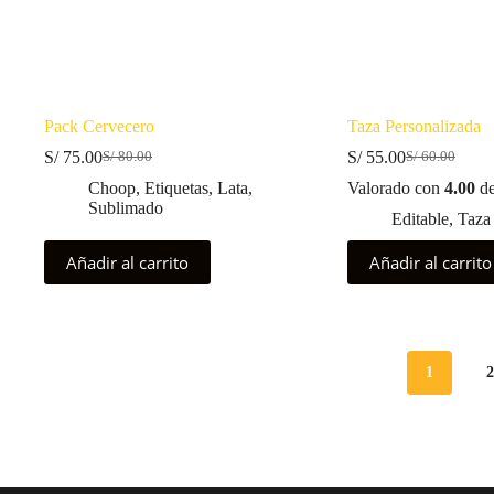
Pack Cervecero
Taza Personalizada
S/
75.00
S/
55.00
S/
80.00
S/
60.00
El
El
El
El
precio
precio
precio
precio
Choop
,
Etiquetas
,
Lata
,
Valorado con
4.00
de
original
actual
original
actual
Sublimado
Editable
,
Taza
era:
es:
era:
es:
S/ 80.00.
S/ 75.00.
S/ 60.00.
S/ 55.00.
Añadir al carrito
Añadir al carrito
1