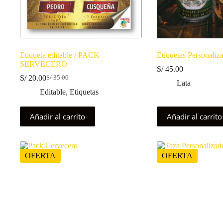
Etiqueta editable / PACK
Etiquetas Personaliz
SERVECERO
S/
45.00
S/
20.00
S/
35.00
El
El
Lata
precio
precio
Editable
,
Etiquetas
original
actual
era:
es:
Añadir al carrito
Añadir al carrito
S/ 35.00.
S/ 20.00.
OFERTA
OFERTA