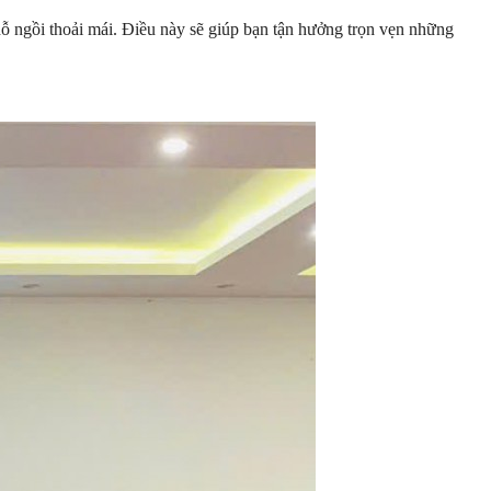
ỗ ngồi thoải mái. Điều này sẽ giúp bạn tận hưởng trọn vẹn những