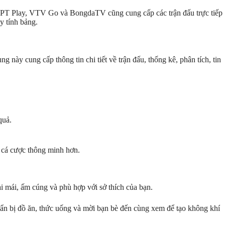
 FPT Play, VTV Go và BongdaTV cũng cung cấp các trận đấu trực tiếp
y tính bảng.
 này cung cấp thông tin chi tiết về trận đấu, thống kê, phân tích, tin
quả.
h cá cược thông minh hơn.
i mái, ấm cúng và phù hợp với sở thích của bạn.
uẩn bị đồ ăn, thức uống và mời bạn bè đến cùng xem để tạo không khí