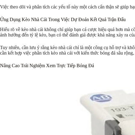
Việc theo dõi và phân tích các yếu tố này một cách cẩn thận sẽ giúp b
Ứng Dụng Kèo Nhà Cái Trong Việc Dự Đoán Kết Quả Trận Đấu
Hiểu rõ về kèo nhà cái không chỉ giúp bạn cá cược hiệu quả hơn mà cò
ảnh hưởng đến tỷ lệ kèo, bạn có thể đánh giá được khả năng xảy ra củ
Tuy nhiên, cần lưu ý rằng kèo nhà cái chỉ là một công cụ hỗ trợ và k
cần kết hợp việc phân tích kèo nhà cái với kiến thức bóng đá sâu rộng
Nâng Cao Trải Nghiệm Xem Trực Tiếp Bóng Đá