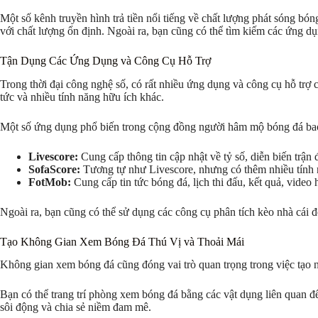
Một số kênh truyền hình trả tiền nổi tiếng về chất lượng phát són
với chất lượng ổn định. Ngoài ra, bạn cũng có thể tìm kiếm các ứng dụ
Tận Dụng Các Ứng Dụng và Công Cụ Hỗ Trợ
Trong thời đại công nghệ số, có rất nhiều ứng dụng và công cụ hỗ trợ c
tức và nhiều tính năng hữu ích khác.
Một số ứng dụng phổ biến trong cộng đồng người hâm mộ bóng đá ba
Livescore:
Cung cấp thông tin cập nhật về tỷ số, diễn biến trận 
SofaScore:
Tương tự như Livescore, nhưng có thêm nhiều tính n
FotMob:
Cung cấp tin tức bóng đá, lịch thi đấu, kết quả, video 
Ngoài ra, bạn cũng có thể sử dụng các công cụ phân tích kèo nhà cái 
Tạo Không Gian Xem Bóng Đá Thú Vị và Thoải Mái
Không gian xem bóng đá cũng đóng vai trò quan trọng trong việc tạo n
Bạn có thể trang trí phòng xem bóng đá bằng các vật dụng liên quan đ
sôi động và chia sẻ niềm đam mê.