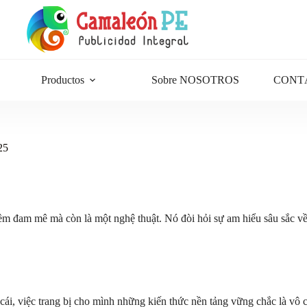
Productos
Sobre NOSOTROS
CONT
25
ềm đam mê mà còn là một nghệ thuật. Nó đòi hỏi sự am hiểu sâu sắc về
 cái, việc trang bị cho mình những kiến thức nền tảng vững chắc là vô