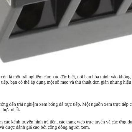
à còn là một trải nghiệm cảm xúc đặc biệt, nơi bạn hòa mình vào không
tiếp, bạn có thể áp dụng một số mẹo và thủ thuật đơn giản nhưng hiệu
ưởng đến trải nghiệm xem bóng đá trực tiếp. Một nguồn xem trực tiếp 
 thực nhất.
m các kênh truyền hình trả tiền, các trang web trực tuyến và các ứng
 và được đánh giá cao bởi cộng đồng người xem.