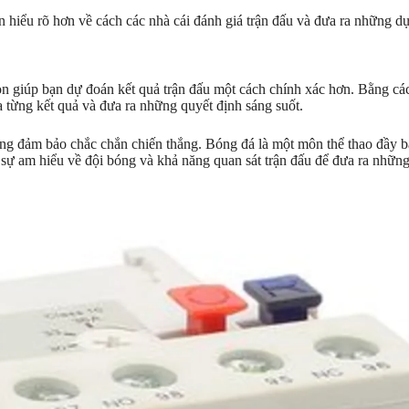
ạn hiểu rõ hơn về cách các nhà cái đánh giá trận đấu và đưa ra những d
n giúp bạn dự đoán kết quả trận đấu một cách chính xác hơn. Bằng cách
a từng kết quả và đưa ra những quyết định sáng suốt.
hông đảm bảo chắc chắn chiến thắng. Bóng đá là một môn thể thao đầy b
, sự am hiểu về đội bóng và khả năng quan sát trận đấu để đưa ra những