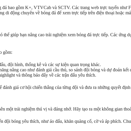
g bóng đá bao gồm K+, VTVCab và SCTV. Các trang web trực tuyến như
ng di động chuyên về bóng đá để xem trực tiếp trên điện thoại hoặc má
ó thể giúp bạn nâng cao trải nghiệm xem bóng đá trực tiếp. Các ứng dụng
o gồm:
đấu, đội hình, thống kê và các sự kiện quan trọng khác.
ăng nâng cao như đánh giá cầu thủ, so sánh đội bóng và dự đoán kết 
highlight và thông báo đẩy về các trận đấu yêu thích.
để đánh giá cơ hội chiến thắng của từng đội và đưa ra những quyết địn
ên một trải nghiệm thú vị và đáng nhớ. Hãy tạo ra một không gian thoả
ến đội bóng yêu thích, như áo đấu, khăn quàng cổ, cờ và áp phích. Ch